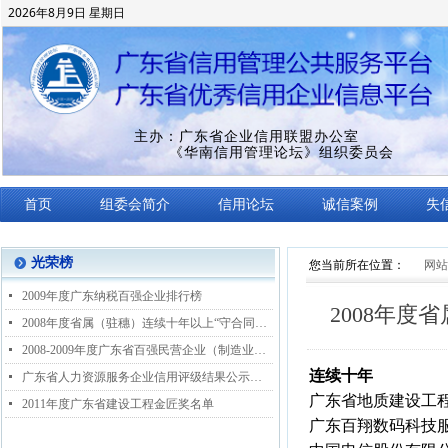
2026年8月9日 星期日
主办：广东省企业信用联盟办公室
《华南信用管理论坛》组织委员会
首页
组委会简介
信用论坛
诚信案例
失
光荣榜
뀹
您当前所在位置：
网站
넷
2009年度广东纳税百强企业排行榜
2008年度
넷
2008年度省属（驻穗）连续十年以上“守合同重信用企业”名单
넷
2008-2009年度广东省百强民营企业（制造业和服务业）候选企业名单
连续十年
넷
广东省人力资源服务企业信用评级结果公示通告
广东省地质建设工
넷
2011年度广东省建设工程金匠奖名单
广东百翔数码科技