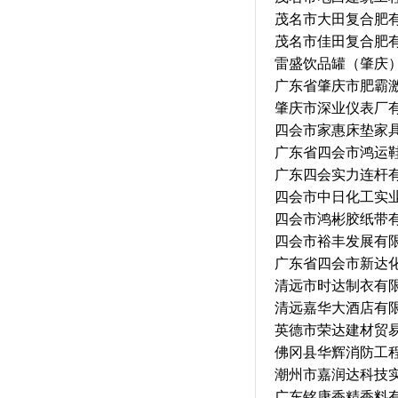
茂名市大田复合肥
茂名市佳田复合肥
雷盛饮品罐（肇庆
广东省肇庆市肥霸
肇庆市深业仪表厂
四会市家惠床垫家
广东省四会市鸿运
广东四会实力连杆
四会市中日化工实
四会市鸿彬胶纸带
四会市裕丰发展有
广东省四会市新达
清远市时达制衣有
清远嘉华大酒店有
英德市荣达建材贸
佛冈县华辉消防工
潮州市嘉润达科技
广东铭康香精香料